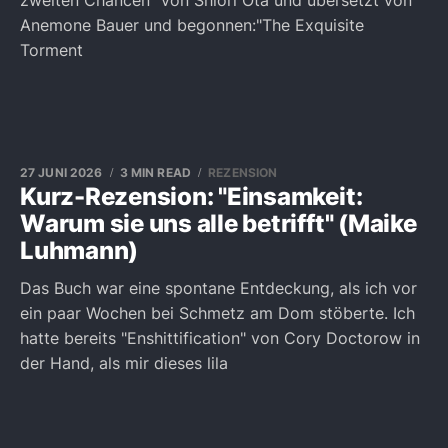
zweiten Chancen" von Shiori Ota und übersetzt von
Anemone Bauer und begonnen:"The Exquisite
Torment
27 JUNI 2026
3 MIN READ
REZENSION
Kurz-Rezension: "Einsamkeit:
Warum sie uns alle betrifft" (Maike
Luhmann)
Das Buch war eine spontane Entdeckung, als ich vor
ein paar Wochen bei Schmetz am Dom stöberte. Ich
hatte bereits "Enshittification" von Cory Doctorow in
der Hand, als mir dieses lila