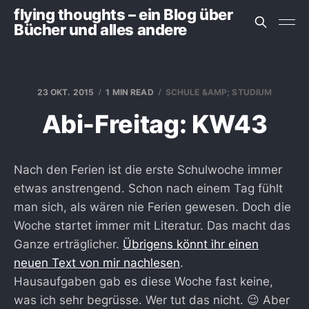
flying thoughts – ein Blog über
Bücher und alles andere
23 OKT. 2015
1 MIN READ
SCHULE &AMP; STUDIUM
Abi-Freitag: KW43
Nach den Ferien ist die erste Schulwoche immer
etwas anstrengend. Schon nach einem Tag fühlt
man sich, als wären nie Ferien gewesen. Doch die
Woche startet immer mit Literatur. Das macht das
Ganze erträglicher.
Übrigens könnt ihr einen
neuen Text von mir nachlesen
.
Hausaufgaben gab es diese Woche fast keine,
was ich sehr begrüsse. Wer tut das nicht. 😉 Aber