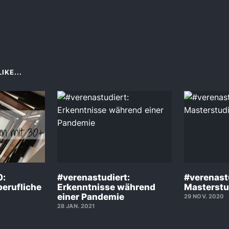
IKE...
0:
#verenastudiert:
#verenastu
berufliche
Erkenntnisse während
Masterst
einer Pandemie
29 NOV. 2020
28 JAN. 2021