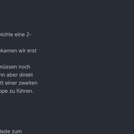
hichte eine 2-
ekamen wir erst
r müssen noch
nn aber direkt
tt einer zweiten
ppe zu führen.
olade zum