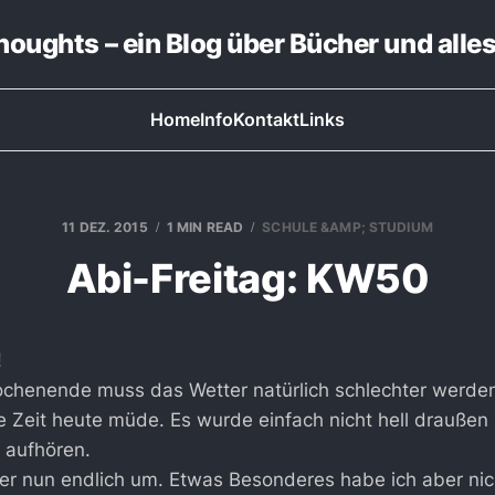
thoughts – ein Blog über Bücher und alle
Home
Info
Kontakt
Links
11 DEZ. 2015
1 MIN READ
SCHULE &AMP; STUDIUM
Abi-Freitag: KW50
!
henende muss das Wetter natürlich schlechter werden.
e Zeit heute müde. Es wurde einfach nicht hell drauße
t aufhören.
er nun endlich um. Etwas Besonderes habe ich aber nic