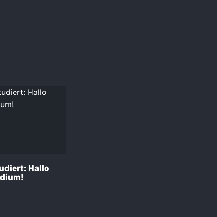
diert: Hallo
udium!