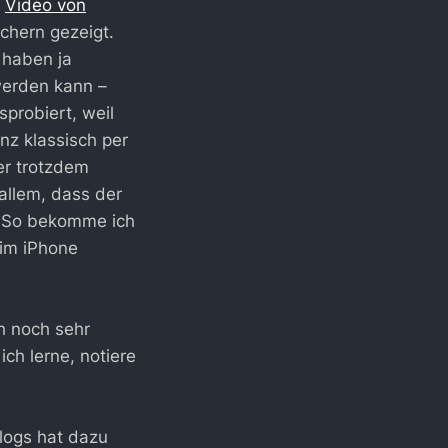
n
Video von
chern gezeigt.
 haben ja
werden kann –
sprobiert, weil
nz klassisch per
er trotzdem
allem, dass der
. So bekomme ich
 im iPhone
ch noch sehr
ch lerne, notiere
logs hat dazu