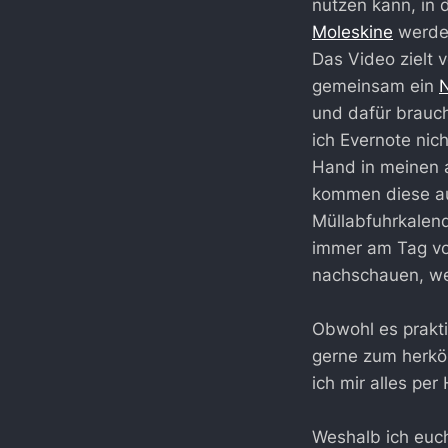
nutzen kann, in 
Moleskine
werden
Das Video zielt 
gemeinsam ein
und dafür brauch
ich Evernote nic
Hand in meinen a
kommen diese auc
Müllabfuhrkalend
immer am Tag vor
nachschauen, we
Obwohl es praktis
gerne zum herköm
ich mir alles per
Weshalb ich euch