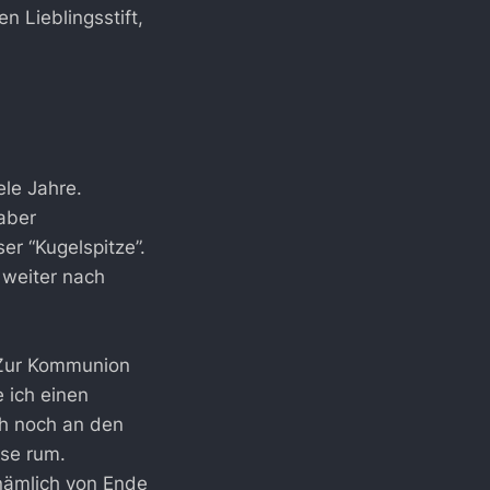
en Lieblingsstift,
ele Jahre.
 aber
er “Kugelspitze”.
 weiter nach
 Zur Kommunion
 ich einen
ch noch an den
use rum.
 nämlich von Ende