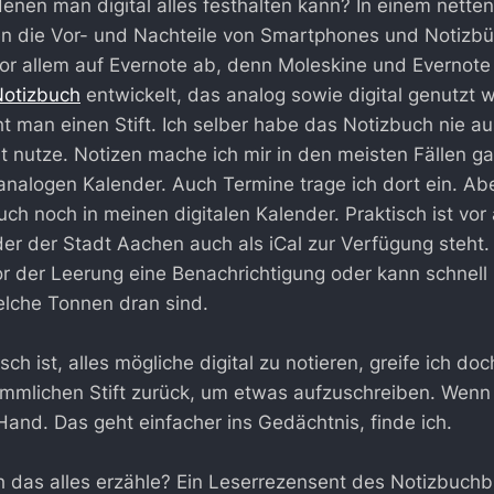
denen man digital alles festhalten kann? In einem nette
 die Vor- und Nachteile von Smartphones und Notizbü
vor allem auf Evernote ab, denn Moleskine und Evernote
Notizbuch
entwickelt, das analog sowie digital genutzt 
t man einen Stift. Ich selber habe das Notizbuch nie au
ht nutze. Notizen mache ich mir in den meisten Fällen ga
nalogen Kalender. Auch Termine trage ich dort ein. Ab
h noch in meinen digitalen Kalender. Praktisch ist vor 
er der Stadt Aachen auch als iCal zur Verfügung steht
 der Leerung eine Benachrichtigung oder kann schnell
lche Tonnen dran sind.
ch ist, alles mögliche digital zu notieren, greife ich do
mlichen Stift zurück, um etwas aufzuschreiben. Wenn i
 Hand. Das geht einfacher ins Gedächtnis, finde ich.
 das alles erzähle? Ein Leserrezensent des Notizbuchb