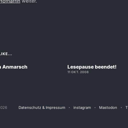
Hofnärrin
weiter.
IKE...
m Anmarsch
Lesepause beendet!
11 OKT. 2008
2026
Datenschutz & Impressum
instagram
Mastodon
T