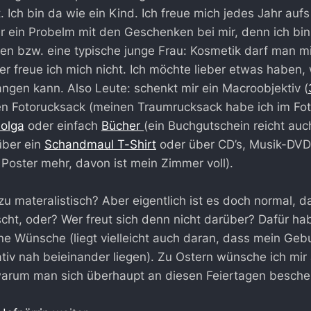
. Ich bin da wie ein Kind. Ich freue mich jedes Jahr auf
r ein Probelm mit den Geschenken bei mir, denn ich bin 
n bzw. eine typische junge Frau: Kosmetik darf man mir
r freue ich mich nicht. Ich möchte lieber etwas haben, 
angen kann. Also Leute: schenkt mir ein Macroobjektiv (
nen Fotorucksack (meinen Traumrucksack habe ich im Fo
olga
oder einfach
Bücher
(ein Buchgutschein reicht auch
über ein
Schandmaul T-Shirt
oder über CD’s, Musik-DVD
 Poster mehr, davon ist mein Zimmer voll).
t zu materalistisch? Aber eigentlich ist es doch normal, 
t, oder? Wer freut sich denn nicht darüber? Dafür hab
e Wünsche (liegt vielleicht auch daran, dass mein Geb
tiv nah beieinander liegen). Zu Ostern wünsche ich mir 
 warum man sich überhaupt an diesen Feiertagen besche