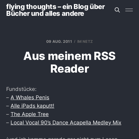
flying thoughts – ein Blog über
Bücher und alles andere
09 AUG. 2011
IM NETZ
Aus meinem RSS
Reader
Fundstücke:
–
A Whales Penis
–
Alle iPads kaputt!
–
The Apple Tree
–
Local Vocal 90’s Dance Acapella Medley Mix