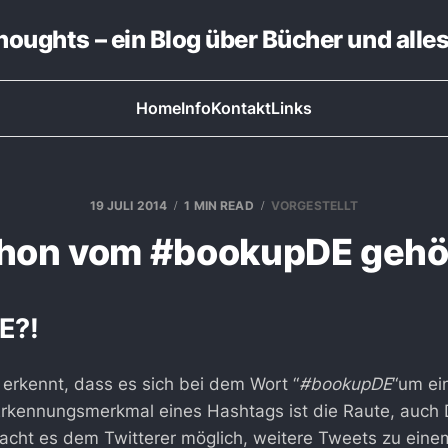
thoughts – ein Blog über Bücher und alle
Home
Info
Kontakt
Links
19 JULI 2014
1 MIN READ
VORGESTELLT
hon vom #bookupDE gehö
E?!
 erkennt, dass es sich bei dem Wort “
#bookupDE
“um ei
Erkennungsmerkmal eines Hashtags ist die Raute, auch 
acht es dem Twitterer möglich, weitere Tweets zu ein