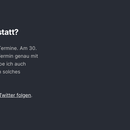
tatt?
 Termine. Am 30.
 Termin genau mit
be ich auch
n solches
witter folgen
.