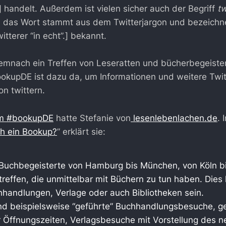
] handelt. Außerdem ist vielen sicher auch der Begriff
t
n; das Wort stammt aus dem Twitterjargon und bezeichn
tterer “in echt”.] bekannt.
demnach ein Treffen von Leseratten und bücherbegeist
kupDE ist dazu da, um Informationen und weitere Twitt
on twittern.
em #bookupDE
hatte Stefanie von
lesenlebenlachen.de
. 
ch ein Bookup?
” erklärt sie:
 Buchbegeisterte von Hamburg bis München, von Köln bis
treffen, die unmittelbar mit Büchern zu tun haben. Dies
andlungen, Verlage oder auch Bibliotheken sein.
nd beispielsweise “geführte” Buchhandlungsbesuche, g
r Öffnungszeiten, Verlagsbesuche mit Vorstellung des