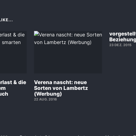
IKE...
vorgestellt
Beziehung
23 DEZ. 2015
last & die
Verena nascht: neue
em
Sorten von Lambertz
uch
(Werbung)
22 AUG. 2016