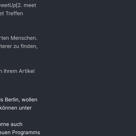
weetUp
[2. meet
et Treffen
erten Menschen.
erer zu finden,
In ihrem Artikel
 Berlin, wollen
 können unter
erne auch
 neuen Programms