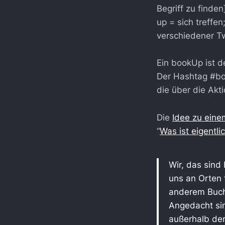
Begriff zu finden
up = sich treffe
verschiedener Twi
Ein bookUp ist 
Der Hashtag #boo
die über die Akti
Die
Idee zu ein
“
Was ist eigentli
Wir, das sind
uns an Orten 
anderem Buchh
Angedacht si
außerhalb de