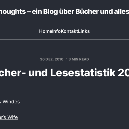
thoughts – ein Blog über Bücher und alle
Home
Info
Kontakt
Links
30 DEZ. 2010
3 MIN READ
cher- und Lesestatistik 2
s Windes
r’s Wife