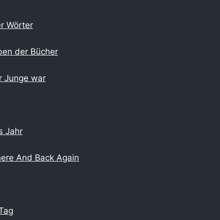
r Wörter
ben der Bücher
er Junge war
s Jahr
here And Back Again
 Tag