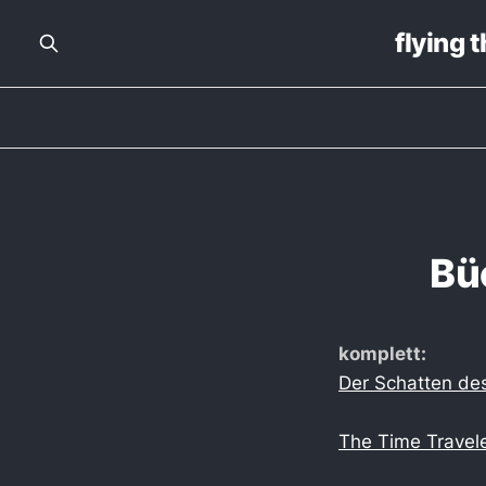
flying 
Bü
komplett:
Der Schatten de
The Time Travele