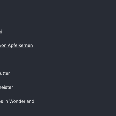
i
von Apfelkernen
utter
eister
es in Wonderland