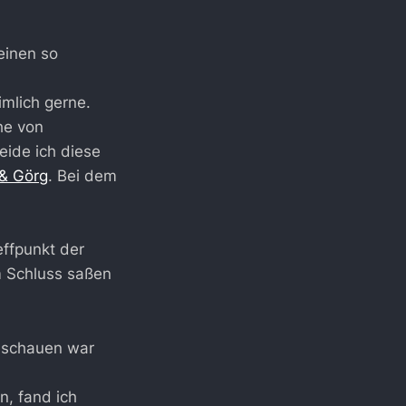
einen so
imlich gerne.
he von
eide ich diese
& Görg
. Bei dem
effpunkt der
m Schluss saßen
zuschauen war
n, fand ich