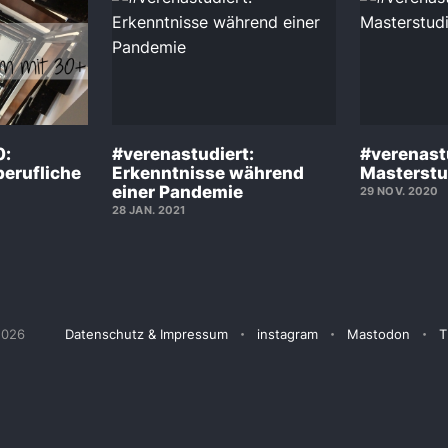
0:
#verenastudiert:
#verenastu
berufliche
Erkenntnisse während
Masterst
einer Pandemie
29 NOV. 2020
28 JAN. 2021
2026
Datenschutz & Impressum
instagram
Mastodon
T