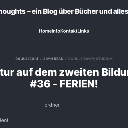
thoughts – ein Blog über Bücher und alle
Home
Info
Kontakt
Links
04 JULI 2014
2 MIN READ
SCHULE &AMP; STUDIUM
tur auf dem zweiten Bil
#36 - FERIEN!
ien!