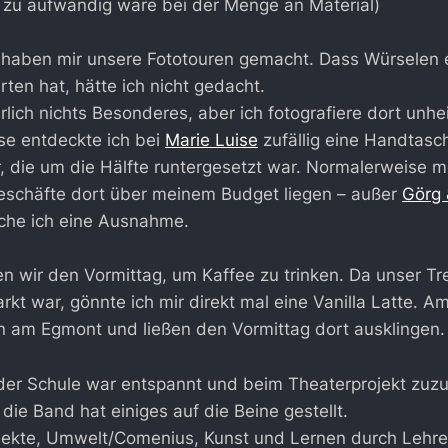
l zu aufwändig wäre bei der Menge an Material)
haben mir unsere Fototouren gemacht. Dass Würselen 
ten hat, hätte ich nicht gedacht.
lich nichts Besonderes, aber ich fotografiere dort unhe
se entdeckte ich bei
Marie Luise
zufällig eine Handtasc
, die um die Hälfte runtergesetzt war. Normalerweise m
Geschäfte dort über meinem Budget liegen – außer
Görg 
che ich eine Ausnahme.
 wir den Vormittag, um Kaffee zu trinken. Da unser Tr
kt war, gönnte ich mir direkt mal eine Vanilla Latte. A
n am Egmont und ließen den Vormittag dort ausklingen.
 der Schule war entspannt und beim Theaterprojekt zu
 die Band hat einiges auf die Beine gestellt.
jekte, Umwelt/Comenius, Kunst und Lernen durch Lehre