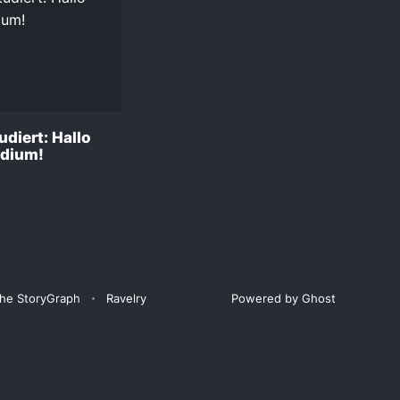
diert: Hallo
udium!
he StoryGraph
Ravelry
Powered by Ghost