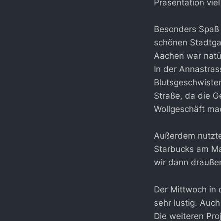
Präsentation vie
Besonders Spaß 
schönen Stadtgar
Aachen war natür
In der Annastras
Blutsgeschwister
Straße, da die 
Wollgeschäft ma
Außerdem nutzten
Starbucks am Mar
wir dann drauße
Der Mittwoch in
sehr lustig. Auch
Die weiteren Pro