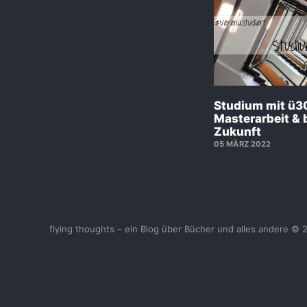
Studium mit ü3
Masterarbeit & 
Zukunft
05 MÄRZ 2022
flying thoughts – ein Blog über Bücher und alles andere © 
<
UberBlogr Webring
>