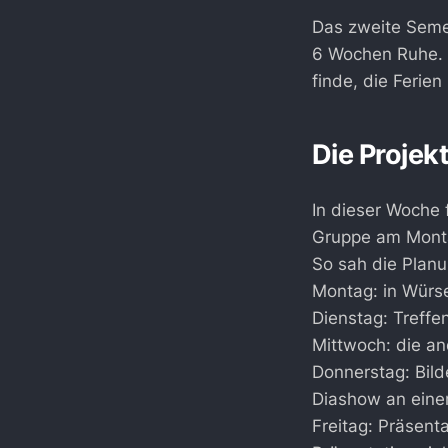
Das zweite Semes
6 Wochen Ruhe. M
finde, die Ferien
Die Proje
In dieser Woche 
Gruppe am Monta
So sah die Planu
Montag: in Würse
Dienstag: Treffe
Mittwoch: die an
Donnerstag: Bil
Diashow an eine
Freitag: Präsent