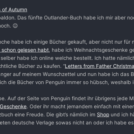
 of Autumn
aldon. Das fünfte Outlander-Buch habe ich mir aber noc
noch. 😉
oche habe ich einige Bücher gekauft, aber nicht nur für
rn schon gelesen habt
, habe ich Weihnachtsgeschenke ge
selber habe ich online welche bestellt. Ich hatte nämlic
htliche Bücher zu kaufen. “
Letters from Father Christm
länger auf meinem Wunschzettel und nun habe ich das B
ich die Bücher von Penguin immer so hübsch, weshalb i
abe. Auf der Seite von Penguin findet ihr übrigens jede 
r Geschenke
. Oder ihr macht jemandem einfach mit eine
zbuch eine Freude. Die gibt’s nämlich im
Shop
und ich hä
ieten deutsche Verlage sowas nicht an oder ich habe es