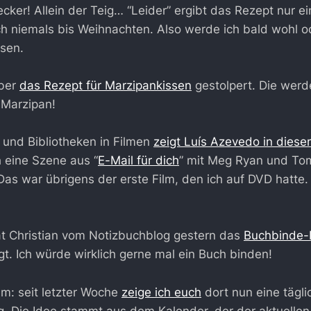
ecker! Allein der Teig… “Leider” ergibt das Rezept nur ei
ch niemals bis Weihnachten. Also werde ich bald wohl o
sen.
über
das Rezept für Marzipankissen
gestolpert. Die werd
Marzipan!
und Bibliotheken in Filmen
zeigt Luís Azevedo in dies
h eine Szene aus “
E-Mail für dich
” mit Meg Ryan und To
as war übrigens der erste Film, den ich auf DVD hatte. 
t Christian vom Notizbuchblog gestern das
Buchbinde-
t. Ich würde wirklich gerne mal ein Buch binden!
m: seit letzter Woche
zeige ich euch
dort nun eine tägli
ng. Die Idee stammt aus dem Kalender, der der aktuellen 