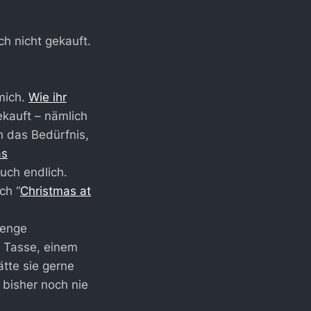
h nicht gekauft.
 mich.
Wie ihr
kauft – nämlich
h das Bedürfnis,
as
uch endlich.
ch “
Christmas at
Menge
r Tasse, einem
tte sie gerne
 bisher noch nie