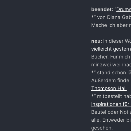
beendet:
“
Drums
*” von Diana Gab
Mache ich aber 
neu:
In dieser W
vielleicht geste
Bücher. Für mich 
mir zwei weihnac
*” stand schon 
Außerdem finde 
Thompson Hall
*” mitbestellt h
Inspirationen fü
Beutel oder Noti
alle. Entweder b
gesehen.