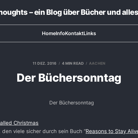
thoughts – ein Blog über Bücher und alle
Home
Info
Kontakt
Links
11 DEZ. 2016
4 MIN READ
AACHEN
Der Büchersonntag
alled Christmas
, den viele sicher durch sein Buch “
Reasons to Stay Aliv