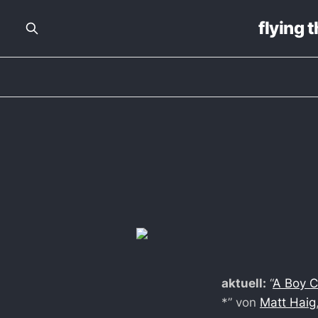
flying 
aktuell:
“
A Boy C
*” von
Matt Haig