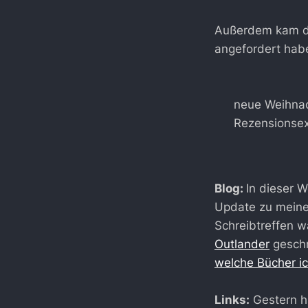
Außerdem kam di
angefordert hab
neue Weihna
Rezensionsex
Blog:
In dieser 
Update zu meine
Schreibtreffen w
Outlander
geschr
welche Bücher i
Links:
Gestern h