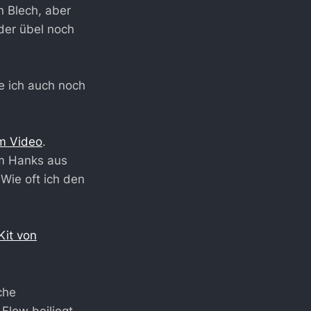
n Blech, aber
der übel noch
e ich auch noch
em Video
.
m Hanks aus
Wie oft ich den
Kit von
che
Flow beiliegt.