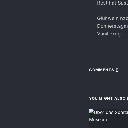
Rest hat Sas
Glühwein nac
Donnerstagmo
Vanillekuge
COMMENTS (
)
YOU MIGHT ALSO L