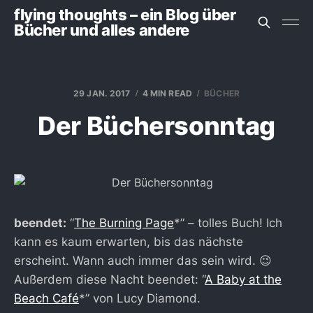
flying thoughts – ein Blog über
Bücher und alles andere
29 JAN. 2017
4 MIN READ
BÜCHER
Der Büchersonntag
beendet:
“
The Burning Page
*” – tolles Buch! Ich
kann es kaum erwarten, bis das nächste
erscheint. Wann auch immer das sein wird. 😉
Außerdem diese Nacht beendet: “
A Baby at the
Beach Café
*” von Lucy Diamond.