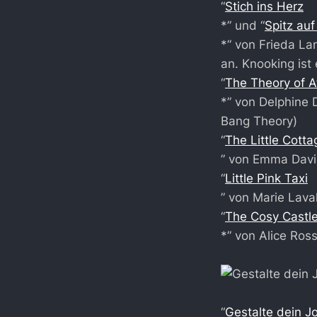
“
Stich ins Herz
*” und “
Spitz auf
*” von Frieda La
an. Knooking ist
“
The Theory of A
*” von Delphine
Bang Theory)
“
The Little Cotta
” von Emma Davi
“
Little Pink Taxi
” von Marie Lava
“
The Cosy Castle
*” von Alice Ros
“
Gestalte dein J