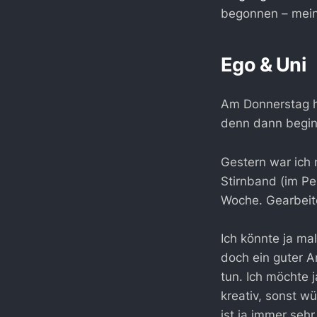
begonnen – mei
Ego & Uni
Am Donnerstag h
denn dann beginn
Gestern war ich
Stirnband (im Pe
Woche. Gearbeite
Ich könnte ja ma
doch ein guter A
tun. Ich möchte j
kreativ, sonst w
ist ja immer seh