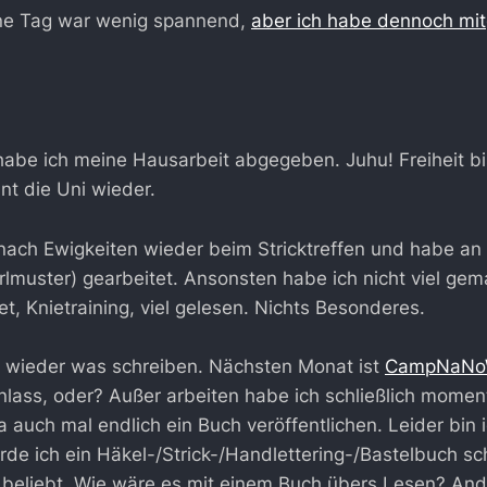
ne Tag war wenig spannend,
aber ich habe dennoch mi
abe ich meine Hausarbeit abgegeben. Juhu! Freiheit bi
t die Uni wieder.
 nach Ewigkeiten wieder beim Stricktreffen und habe a
rlmuster) gearbeitet. Ansonsten habe ich nicht viel gem
t, Knietraining, viel gelesen. Nichts Besonderes.
l wieder was schreiben. Nächsten Monat ist
CampNaNo
nlass, oder? Außer arbeiten habe ich schließlich moment
a auch mal endlich ein Buch veröffentlichen. Leider bin i
ürde ich ein Häkel-/Strick-/Handlettering-/Bastelbuch s
r beliebt. Wie wäre es mit einem Buch übers Lesen? Ande