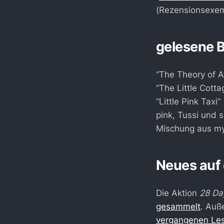
(Rezensionsexem
gelesene 
“The Theory of
“The Little Cot
“Little Pink Tax
pink, Tussi und 
Mischung aus my
Neues auf
Die Aktion
28 Da
gesammelt
. Auß
vergangenen Le