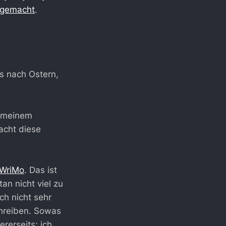
tgemacht
.
s nach Ostern,
n meinem
acht diese
WriMo
. Das ist
an nicht viel zu
ch nicht sehr
chreiben. Sowas
rerseits: ich