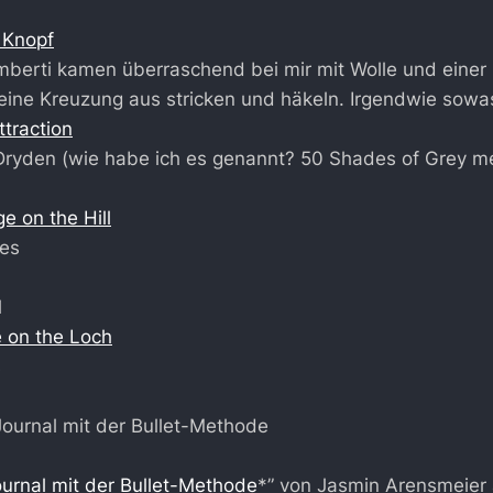
 Knopf
mberti kamen überraschend bei mir mit Wolle und eine
 eine Kreuzung aus stricken und häkeln. Irgendwie sowa
ttraction
 Dryden (wie habe ich es genannt? 50 Shades of Grey m
ge on the Hill
es
l
 on the Loch
s
ournal mit der Bullet-Methode
*” von Jasmin Arensmeier