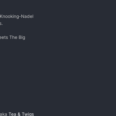
r Knooking-Nadel
s.
eets The Big
 aka
Tea & Twigs