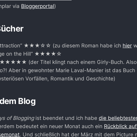
plar via
Bloggerportal
)
Bücher
 Attraction” ★★★☆☆ (zu diesem Roman habe ich
hier
w
tage on the Hill” ★★★★☆
i” ★★★★★ (der Titel klingt nach einem Girly-Buch. Also,
so?! Aber in gewohnter Marie Laval-Manier ist das Buch
steriösen Vorfällen, Romantik und Geschichte)
 dem Blog
ys of Blogging
ist beendet und ich habe
die beliebteste
erdem bedeutet ein neuer Monat auch ein
Rückblick au
semonat
. Und schließlich hat der März mit dem Pictur