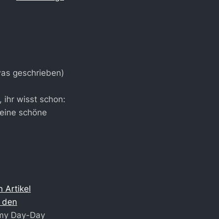
as geschrieben)
 ihr wisst schon:
 eine schöne
n Artikel
f den
e my Day-Day