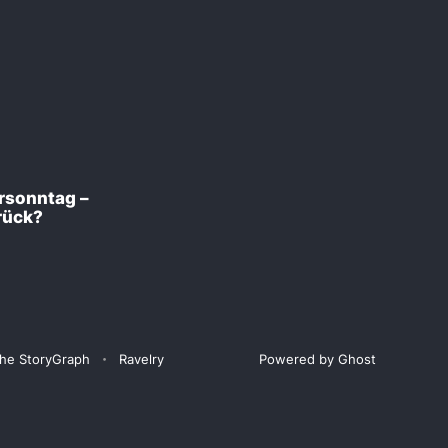
rsonntag –
rück?
he StoryGraph
Ravelry
Powered by Ghost