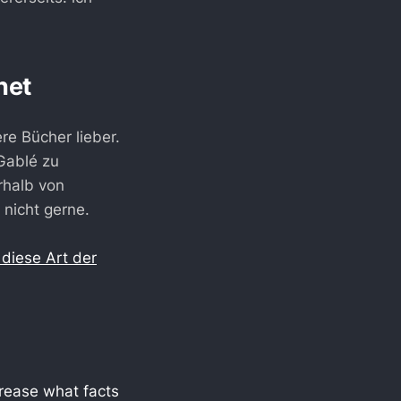
net
re Bücher lieber.
Gablé zu
rhalb von
 nicht gerne.
 diese Art der
crease what facts