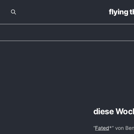
flying 
diese Woc
“
Fated
*” von Be