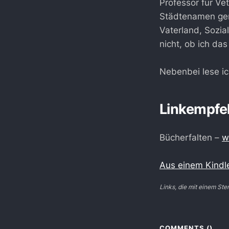
Professor für V
Städtenamen gen
Vaterland, Sozia
nicht, ob ich da
Nebenbei lese i
Linkempfe
Bücherfalten –
w
Aus einem Kindl
Links, die mit einem Ster
COMMENTS (
)