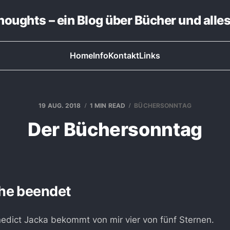
thoughts – ein Blog über Bücher und alle
Home
Info
Kontakt
Links
19 AUG. 2018
1 MIN READ
BÜCHERSONNTAG
Der Büchersonntag
he beendet
nedict Jacka bekommt von mir vier von fünf Sternen.