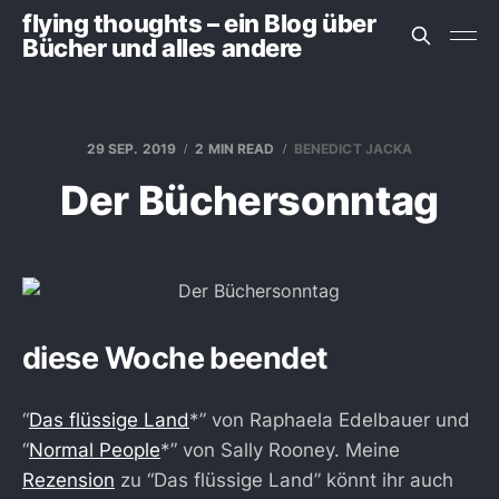
flying thoughts – ein Blog über
Bücher und alles andere
29 SEP. 2019
2 MIN READ
BENEDICT JACKA
Der Büchersonntag
diese Woche beendet
“
Das flüssige Land
*” von Raphaela Edelbauer und
“
Normal People
*” von Sally Rooney. Meine
Rezension
zu “Das flüssige Land” könnt ihr auch