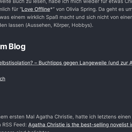
weite Buch zu lesen, habe ich mich wieder für etwas Chi
lich für “
Love Offline
*” von Olivia Spring. Da geht es um
 was einem wirklich Spaß macht und sich nicht von ein
den lassen (Aussehen, Körper, Hobbys).
em Blog
elbstisolation? – Buchtipps gegen Langeweile (und zur 
ch
m ersten Mal Agatha Christie, hatte ich letztens einen 
m RSS Feed:
Agatha Christie is the best-selling novelist i