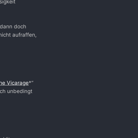
sigkeit
 dann doch
icht aufraffen,
he Vicarage
*”
ich unbedingt