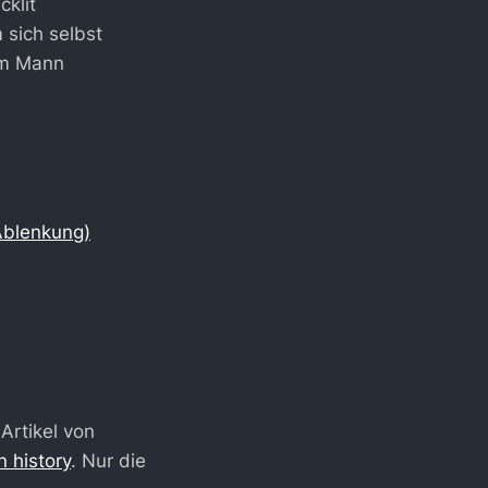
cklit
 sich selbst
em Mann
Ablenkung)
Artikel von
n history
. Nur die