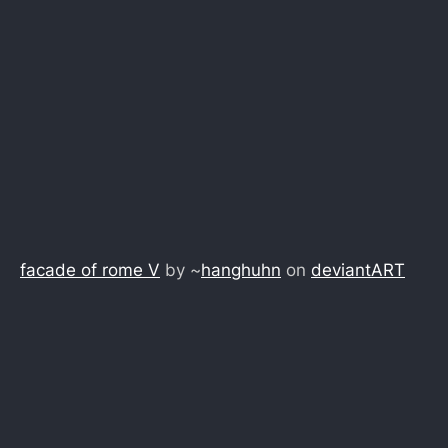
facade of rome V
by ~
hanghuhn
on
deviant
ART