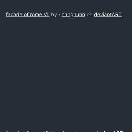
facade of rome VII
by ~
hanghuhn
on
deviant
ART