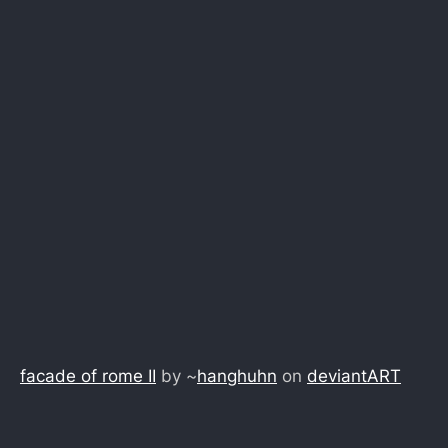
facade of rome II
by ~
hanghuhn
on
deviant
ART