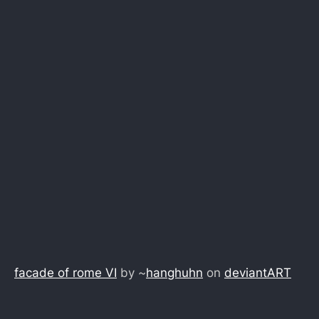
facade of rome VI
by ~
hanghuhn
on
deviant
ART