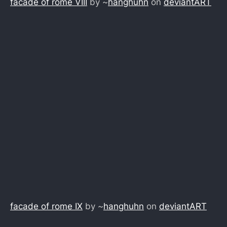
facade of rome VIII
by ~
hanghuhn
on
deviant
ART
facade of rome IX
by ~
hanghuhn
on
deviant
ART