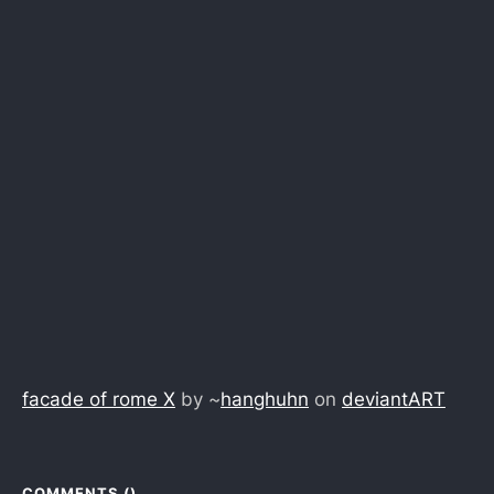
facade of rome X
by ~
hanghuhn
on
deviant
ART
COMMENTS (
)