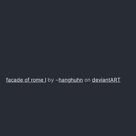
facade of rome I
by ~
hanghuhn
on
deviant
ART