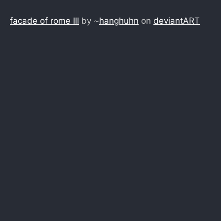
facade of rome III
by ~
hanghuhn
on
deviant
ART