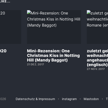
IKE...
020
Mini-Rezension: One
zuletzt ge
Christmas Kiss in Notting
weihnacht
Hill (Mandy Baggot)
angehauc
(englisch)
21 DEZ. 2017
27 NOV. 2017
2026
Datenschutz & Impressum
instagram
Mastodon
T