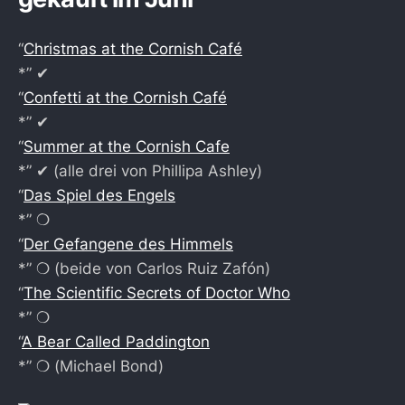
“
Christmas at the Cornish Café
*” ✔︎
“
Confetti at the Cornish Café
*” ✔︎
“
Summer at the Cornish Cafe
*” ✔︎ (alle drei von Phillipa Ashley)
“
Das Spiel des Engels
*” ❍
“
Der Gefangene des Himmels
*” ❍ (beide von Carlos Ruiz Zafón)
“
The Scientific Secrets of Doctor Who
*” ❍
“
A Bear Called Paddington
*” ❍ (Michael Bond)