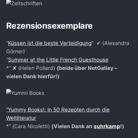
Rezensionsexemplare
“
Küssen ist die beste Verteidigung
” ✔︎ (Alexandra
Görner)
“
Summer at the Little French Guesthouse
*” ✘ (Helen Pollard)
(beide über NetGalley –
vielen Dank hierfür!)
“Yummy Books!: In 50 Rezepten durch die
Weltliteratur
*” (Cara Nicoletti)
(Vielen Dank an
suhrkamp
!)