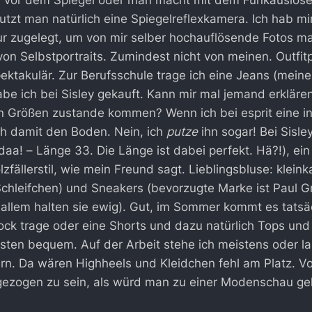
 vor dem Spiegel oder man macht mit dem Funkauslöser 
utzt man natürlich eine Spiegelreflexkamera. Ich hab mi
ur zugelegt, um von mir selber hochauflösende Fotos m
 von Selbstportraits. Zumindest nicht von meinen. Outfi
pektakulär. Zur Berufsschule trage ich eine Jeans (mein
abe ich bei Sisley gekauft. Kann mir mal jemand erklären
en Größen zustande kommen? Wenn ich bei esprit eine i
ch damit den Boden. Nein, ich
putze
ihn sogar! Bei Sisle
aa! – Länge 33. Die Länge ist dabei perfekt. Hä?!), ein 
zfällerstil, wie mein Freund sagt. Lieblingsbluse: kleinka
Schleifchen) und Sneakers (bevorzugte Marke ist Paul G
llem halten sie ewig). Gut, im Sommer kommt es tatsäc
ock trage oder eine Shorts und dazu natürlich Tops un
sten bequem. Auf der Arbeit stehe ich meistens oder l
tern. Da wären Highheels und Kleidchen fehl am Platz. Vo
gezogen zu sein, als würd man zu einer Modenschau geh