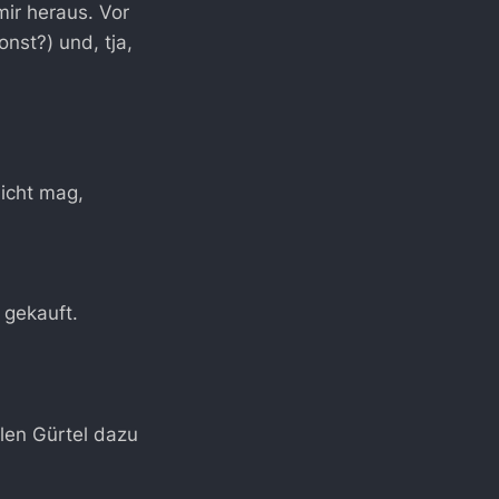
ir heraus. Vor
nst?) und, tja,
nicht mag,
 gekauft.
len Gürtel dazu