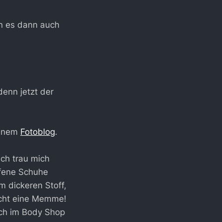
en es dann auch
denn jetzt der
einem
Fotoblog
.
ich trau mich
ffene Schuhe
m dickeren Stoff,
eicht eine Memme!
ich im Body Shop