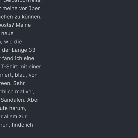
Selbstportraits.
r meine vor über
achen zu können.
tposts? Meine
e neue
, wie die
n der Länge 33
y fand ich eine
T-Shirt mit einer
riert, blau, von
reen. Sehr
hlich mal vor,
d Sandalen. Aber
aufe herum,
r allem zur
en, finde ich