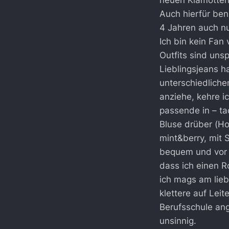
neuen Klamotten
Auch hierfür ben
4 Jahren auch n
Ich bin kein Fan
Outfits sind uns
Lieblingsjeans h
unterschiedlich
anziehe, kehre i
passende in – tad
Bluse drüber (Hol
mint&berry, mit 
bequem und vor a
dass ich einen R
ich mags am lieb
klettere auf Lei
Berufsschule an
unsinnig.