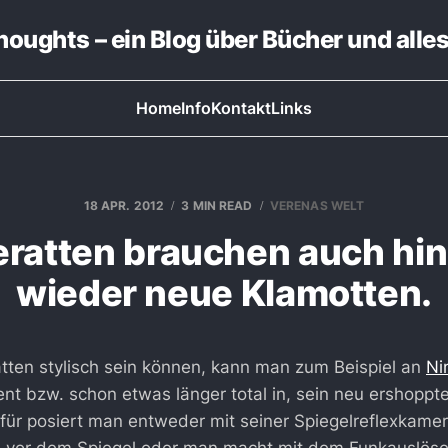
thoughts – ein Blog über Bücher und alle
Home
Info
Kontakt
Links
18 APR. 2012
3 MIN READ
VERENAS WELT
ratten brauchen auch hi
wieder neue Klamotten.
tten stylisch sein können, kann man zum Beispiel an
Ni
ent bzw. schon etwas länger total in, sein neu ershoppt
afür posiert man entweder mit seiner Spiegelreflexkame