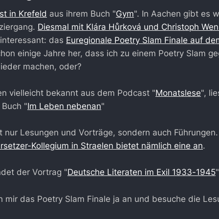
est in Krefeld
aus ihrem Buch "
Gym
". In Aachen gibt es 
aziergang.
Diesmal mit Klára Hůrková und Christoph Wen
interessant: das
Euregionale Poetry Slam Finale auf de
schon einige Jahre her, dass ich zu einem Poetry Slam g
wieder machen, oder?
en vielleicht bekannt aus dem Podcast "
Monatslese
", li
 Buch "
Im Leben nebenan
"
cht nur Lesungen und Vorträge, sondern auch Führungen
setzer-Kollegium in Straelen bietet nämlich eine an
.
det der Vortrag "
Deutsche Literaten im Exil 1933-1945
"
ich mir das Poetry Slam Finale ja an und besuche die L