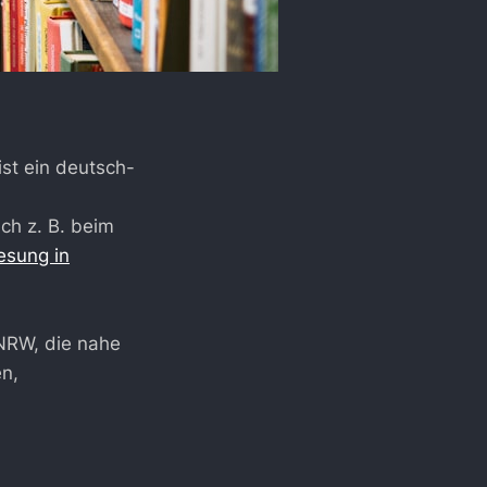
ist ein deutsch-
ch z. B. beim
esung in
 NRW, die nahe
en,