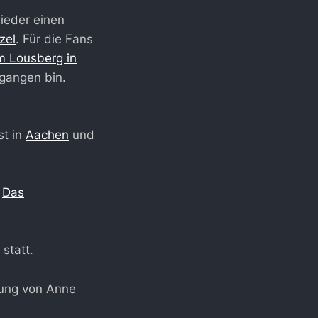
wieder einen
zel
. Für die Fans
m Lousberg in
egangen bin.
est in
Aachen
und
.
Das
 statt.
esung von Anne