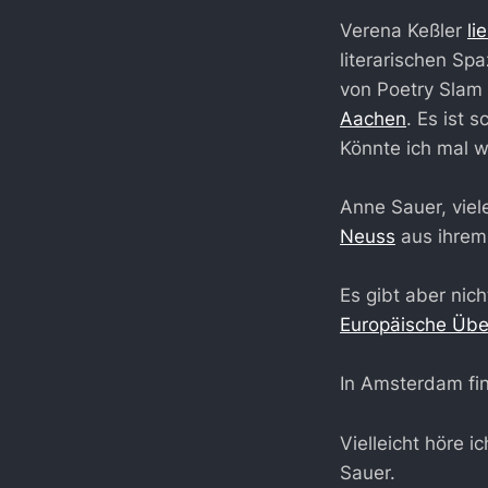
Verena Keßler
li
literarischen Sp
von Poetry Slam 
Aachen
. Es ist 
Könnte ich mal 
Anne Sauer, viel
Neuss
aus ihrem
Es gibt aber ni
Europäische Über
In Amsterdam fin
Vielleicht höre 
Sauer.