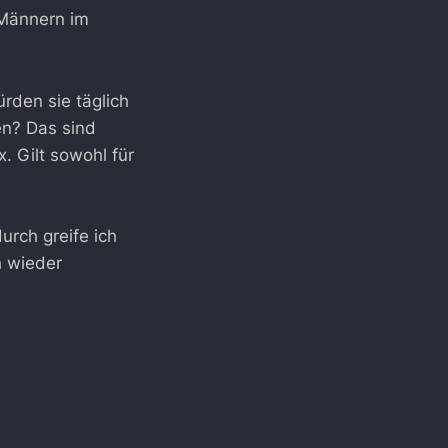
 Männern im
rden sie täglich
en? Das sind
. Gilt sowohl für
rch greife ich
h wieder