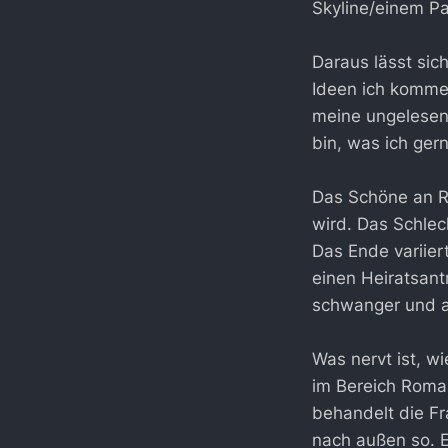
Skyline/einem P
Daraus lässt sich
Ideen ich komme, 
meine ungelesen
bin, was ich ger
Das Schöne an R
wird. Das Schle
Das Ende variier
einen Heiratsantr
schwanger und al
Was nervt ist, w
im Bereich Roman
behandelt die Fra
nach außen so. Ei