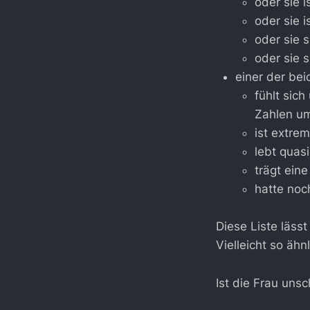
oder sie 
oder sie 
oder sie 
oder sie s
einer der bei
fühlt sic
Zahlen u
ist extre
lebt quas
trägt eine 
hatte noc
Diese Liste läss
Vielleicht so ähnl
Ist die Frau uns