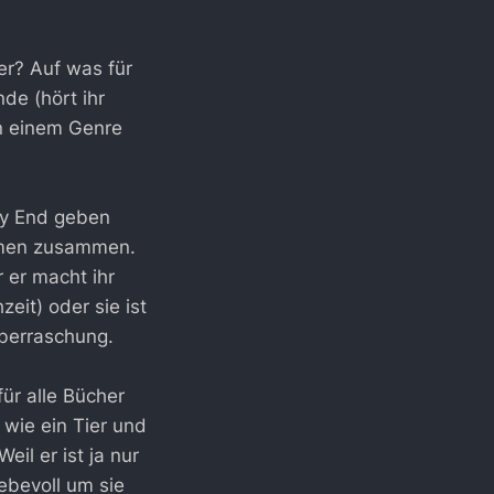
der? Auf was für
nde (hört ihr
n einem Genre
py End geben
ommen zusammen.
 er macht ihr
eit) oder sie ist
Überraschung.
für alle Bücher
wie ein Tier und
eil er ist ja nur
iebevoll um sie