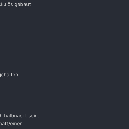
uskulös gebaut
gehalten.
h halbnackt sein.
haft/einer