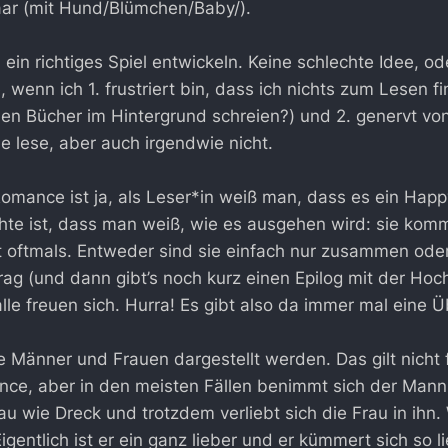
aar (mit Hund/Blümchen/Baby/).
 ein richtiges Spiel entwickeln. Keine schlechte Idee, o
wenn ich 1. frustriert bin, dass ich nichts zum Lesen fi
en Bücher im Hintergrund schreien?) und 2. genervt vo
ne lese, aber auch irgendwie nicht.
omance ist ja, als Leser*in weiß man, dass es ein Hap
chte ist, dass man weiß, wie es ausgehen wird: sie k
t oftmals. Entweder sind sie einfach nur zusammen oder
ag (und dann gibt’s noch kurz einen Epilog mit der Hochz
le freuen sich. Hurra! Es gibt also da immer mal eine 
ie Männer und Frauen dargestellt werden. Das gilt nicht 
ce, aber in den meisten Fällen benimmt sich der Mann 
u wie Dreck und trotzdem verliebt sich die Frau in ihn. W
gentlich ist er ein ganz lieber und er kümmert sich so l