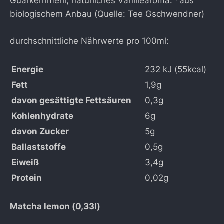
Guarkernmehl, natürliches Vanillearoma. *aus
biologischem Anbau (Quelle: Tee Gschwendner)
durchschnittliche Nährwerte pro 100ml:
Energie
232 kJ (55kcal)
Fett
1,9g
davon gesättigte Fettsäuren
0,3g
Kohlenhydrate
6g
davon Zucker
5g
Ballaststoffe
0,5g
Eiweiß
3,4g
Protein
0,02g
Matcha lemon (0,33l)