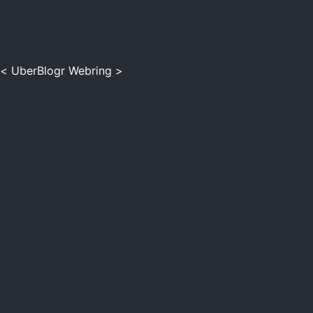
<
UberBlogr Webring
>