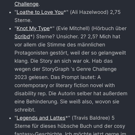
Challenge
.
"
Loathe to Love You
*" (Ali Hazelwood) 2,75
Sterne.
"
Knot My Type
*" (Evie Mitchell) (Hörbuch über
Scribd
*) Sterne? Unsicher. 2? 2,5? Mich hat
vor allem die Stimme des männlichen
Protagonisten gestört, weil der so gelangweilt
klang. Die Story an sich war ok. Hab das
wegen der StoryGraph 's Genre Challenge
2023 gelesen. Das Prompt lautet: A
contemporary or literary fiction novel with
disability rep. Die Autorin selber hat außerdem
eine Behinderung. Sie weiß also, wovon sie
schreibt.
"
Legends and Lattes
*" (Travis Baldree) 5
Sterne für dieses hübsche Buch und der cosy
fantasy-Geschichte. Ich möchte jetzt gerne im