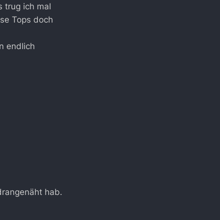
 trug ich mal
iese Tops doch
n endlich
f drangenäht hab.