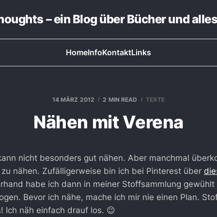
thoughts – ein Blog über Bücher und alle
Home
Info
Kontakt
Links
14 MÄRZ 2012
2 MIN READ
TEXTE
Nähen mit Verena
kann nicht besonders gut nähen. Aber manchmal über
 zu nähen. Zufälligerweise bin ich bei Pinterest über
die
erhand habe ich dann in meiner Stoffsammlung gewühlt 
ogen. Bevor ich nähe, mache ich mir nie einen Plan. Sto
 Ich näh einfach drauf los. 😉