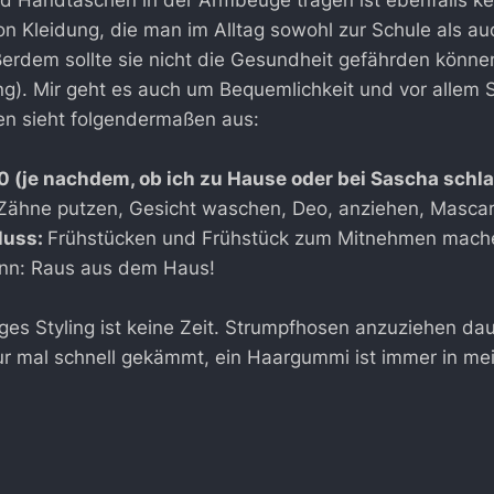
nd Handtaschen in der Armbeuge tragen ist ebenfalls k
von Kleidung, die man im Alltag sowohl zur Schule als au
erdem sollte sie nicht die Gesundheit gefährden könne
). Mir geht es auch um Bequemlichkeit und vor allem Sc
n sieht folgendermaßen aus:
0 (je nachdem, ob ich zu Hause oder bei Sascha schla
 Zähne putzen, Gesicht waschen, Deo, anziehen, Mascar
luss:
Frühstücken und Frühstück zum Mitnehmen mach
nn: Raus aus dem Haus!
ges Styling ist keine Zeit. Strumpfhosen anzuziehen dau
r mal schnell gekämmt, ein Haargummi ist immer in me