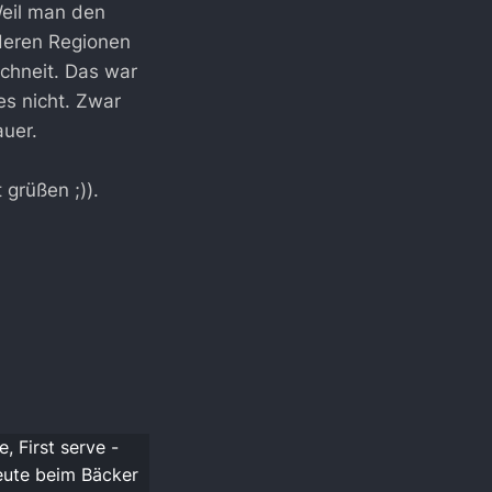
Weil man den
nderen Regionen
chneit. Das war
es nicht. Zwar
auer.
 grüßen ;)).