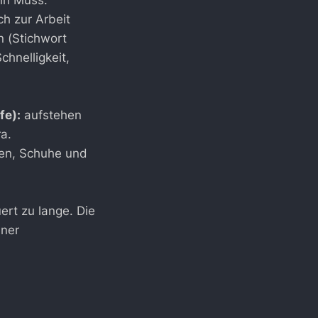
ein Muss.
ch zur Arbeit
n (Stichwort
hnelligkeit,
fe):
aufstehen
a.
en, Schuhe und
ert zu lange. Die
iner