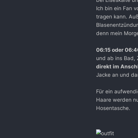
bei Eiseskälte u
Ich bin ein Fan 
tragen kann. Auß
Blasenentzündung
denn mein Morge
06:15 oder 06:4
und ab ins Bad,
direkt im Ansch
Jacke an und da
Für ein aufwendi
Haare werden nu
Hosentasche.