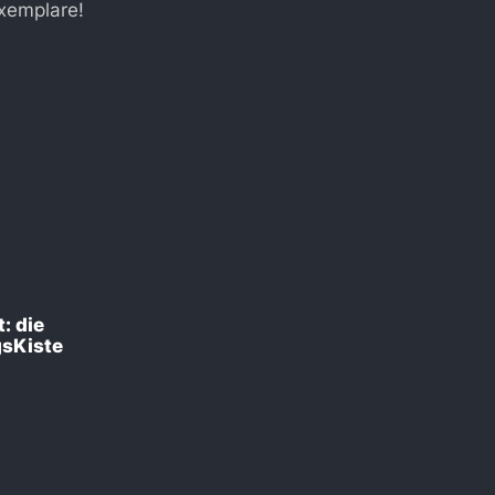
Exemplare!
: die
sKiste