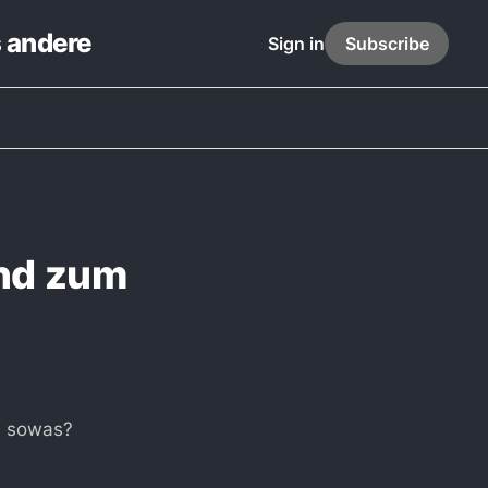
s andere
Sign in
Subscribe
end zum
n sowas?