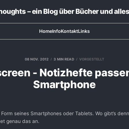
thoughts – ein Blog über Bücher und alle
Home
Info
Kontakt
Links
08 NOV. 2012
3 MIN READ
VORGESTELLT
creen - Notizhefte pass
Smartphone
r Form seines Smartphones oder Tablets. Wo gibt’s den
et genau das an.