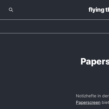
flying 
Papers
Notizhefte in de
Paperscreen
biet