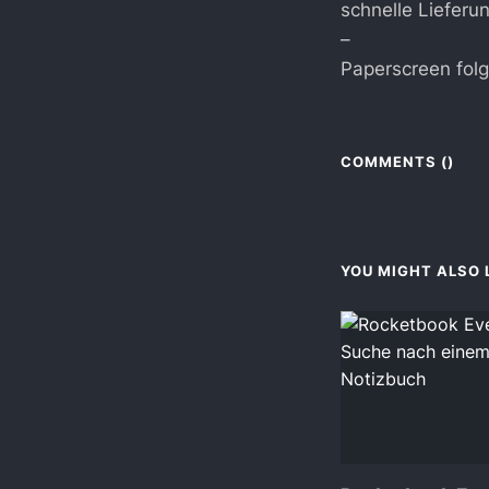
schnelle Lieferu
–
Paperscreen fol
COMMENTS (
)
YOU MIGHT ALSO L