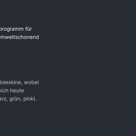
nprogramm für
d umweltschonend
Moleskine, wobei
mich heute
z, grün, pink).