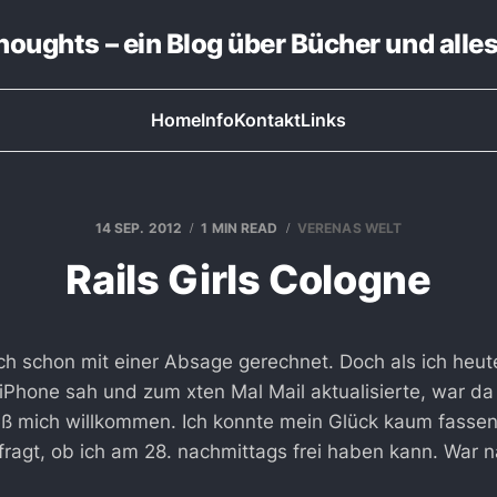
thoughts – ein Blog über Bücher und alle
Home
Info
Kontakt
Links
14 SEP. 2012
1 MIN READ
VERENAS WELT
Rails Girls Cologne
ich schon mit einer Absage gerechnet. Doch als ich heu
iPhone sah und zum xten Mal Mail aktualisierte, war da
ß mich willkommen. Ich konnte mein Glück kaum fasse
fragt, ob ich am 28. nachmittags frei haben kann. War na