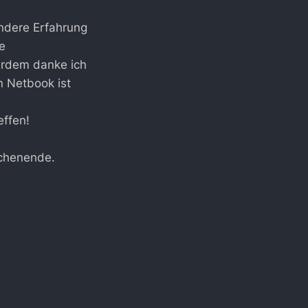
ondere Erfahrung
e
ßerdem danke ich
n Netbook ist
effen!
ochenende.