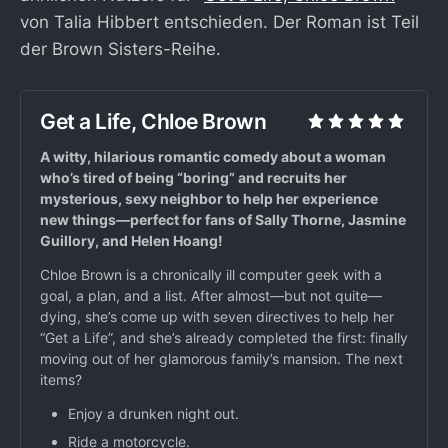
von Talia Hibbert entschieden. Der Roman ist Teil
der Brown Sisters-Reihe.
Get a Life, Chloe Brown
A witty, hilarious romantic comedy about a woman
who’s tired of being “boring” and recruits her
mysterious, sexy neighbor to help her experience
new things
—
perfect for fans of Sally Thorne, Jasmine
Guillory, and Helen Hoang!
Chloe Brown is a chronically ill computer geek with a
goal, a plan, and a list. After almost—but not quite—
dying, she’s come up with seven directives to help her
“Get a Life”, and she’s already completed the first: finally
moving out of her glamorous family’s mansion. The next
items?
Enjoy a drunken night out.
Ride a motorcycle.