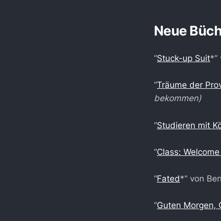
Neue Büch
“
Stuck-up Suit
*”
“
Träume der Pro
bekommen)
“
Studieren mit K
“
Class: Welcome 
“
Fated
*” von Be
“
Guten Morgen, 