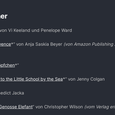
er
 von Vi Keeland und Penelope Ward
vence
*” von Anja Saskia Beyer
(von Amazon Publishing 
öpfchen
*”
to the Little School by the Sea
*” von Jenny Colgan
nedict Jacka
Genosse Elefant
” von Christopher Wilson
(vom Verlag er