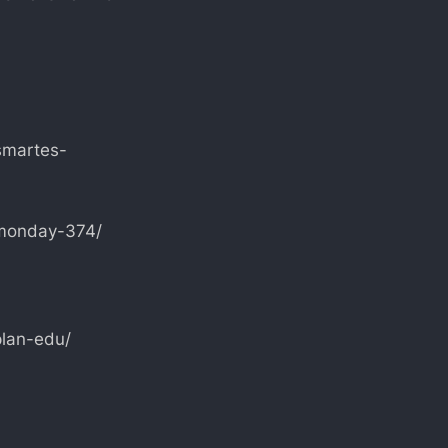
smartes-
-monday-374/
plan-edu/