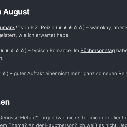
m August
Humans
*” von P.Z. Reizin (★★★☆☆) – war okay, aber k
eistert, wie ich erwartet habe.
” (★★☆☆☆) – typisch Romance. Im
Büchersonntag
habe
n.
 – guter Auftakt einer nicht mehr ganz so neuen Reih
hen
enosse Elefant” – irgendwie nichts für mich oder liegt
dem Thema? An der Hauptperson? Ich weiß es nicht. Jed