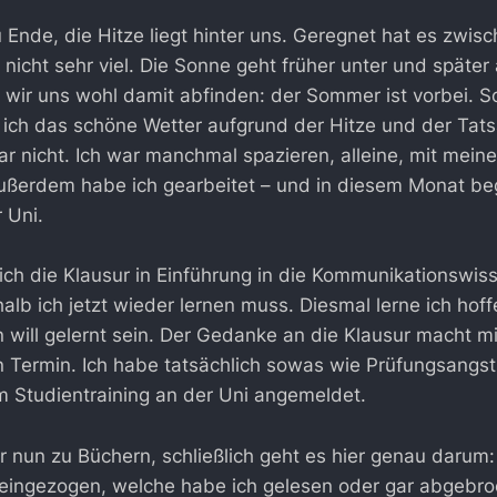
u Ende, die Hitze liegt hinter uns. Geregnet hat es zwis
nicht sehr viel. Die Sonne geht früher unter und später
ir uns wohl damit abfinden: der Sommer ist vorbei. So
ich das schöne Wetter aufgrund der Hitze und der Tats
ar nicht. Ich war manchmal spazieren, alleine, mit mei
Außerdem habe ich gearbeitet – und in diesem Monat be
r Uni.
h die Klausur in Einführung in die Kommunikationswiss
b ich jetzt wieder lernen muss. Diesmal lerne ich hoffen
 will gelernt sein. Der Gedanke an die Klausur macht m
 Termin. Ich habe tatsächlich sowas wie Prüfungsangs
m Studientraining an der Uni angemeldet.
nun zu Büchern, schließlich geht es hier genau darum
r eingezogen, welche habe ich gelesen oder gar abgebr