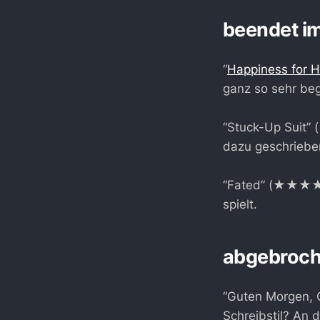
beendet i
“
Happiness for 
ganz so sehr beg
“Stuck-Up Suit
dazu geschriebe
“Fated” (★★★★☆)
spielt.
abgebroc
“Guten Morgen, G
Schreibstil? An 