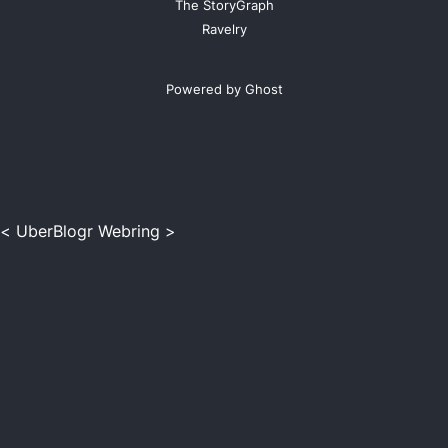
The StoryGraph
Ravelry
Powered by Ghost
<
UberBlogr Webring
>