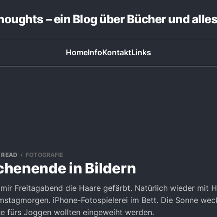
thoughts – ein Blog über Bücher und alle
Home
Info
Kontakt
Links
N READ
FOTOGRAFIE
henende in Bildern
mir Freitagabend die Haare gefärbt. Natürlich wieder mit 
mstagmorgen. iPhone-Fotospielerei im Bett. Die Sonne wec
e fürs Joggen wollten eingeweiht werden.