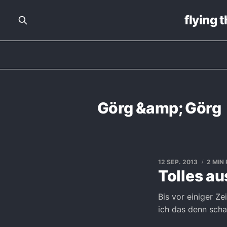
flying 
Görg &amp; Görg
12 SEP. 2013
2 MIN
Tolles au
Bis vor einiger Ze
ich das denn scha