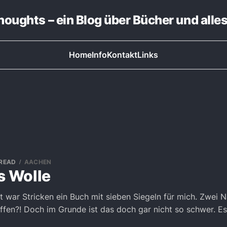
thoughts – ein Blog über Bücher und alle
Home
Info
Kontakt
Links
 READ
AACHEN
s Wolle
it war Stricken ein Buch mit sieben Siegeln für mich. Zwei N
ffen?! Doch im Grunde ist das doch gar nicht so schwer. E