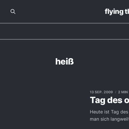
flying 
heiß
13 SEP. 2009
2 MIN
Tag des 
Heute ist Tag des
man sich langweilt