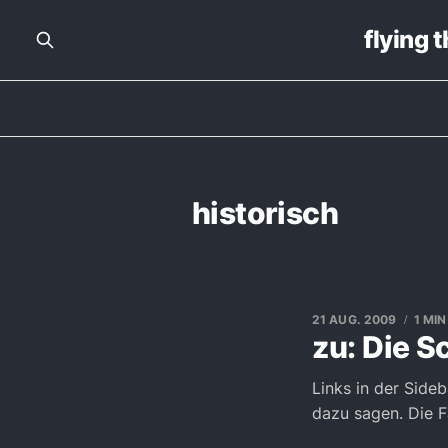
flying 
historisch
21 AUG. 2009
1 MI
zu: Die S
Links in der Side
dazu sagen. Die F