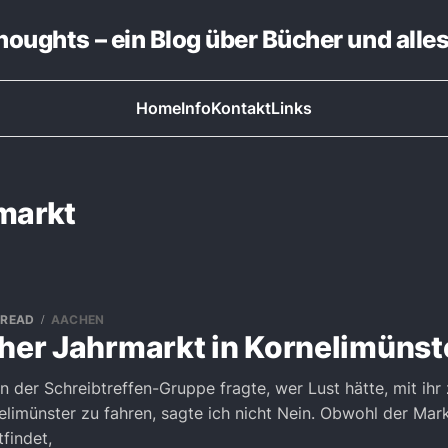
thoughts – ein Blog über Bücher und alle
Home
Info
Kontakt
Links
rmarkt
 READ
AACHEN
cher Jahrmarkt in Kornelimünst
in der Schreibtreffen-Gruppe fragte, wer Lust hätte, mit ihr
elimünster zu fahren, sagte ich nicht Nein. Obwohl der Markt
tfindet,