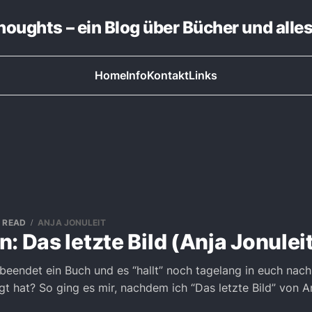
thoughts – ein Blog über Bücher und alle
Home
Info
Kontakt
Links
N READ
ANJA JONULEIT
: Das letzte Bild (Anja Jonulei
 beendet ein Buch und es “hallt” noch tagelang in euch nach,
gt hat? So ging es mir, nachdem ich “Das letzte Bild” von A