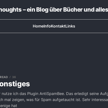
thoughts – ein Blog über Bücher und alle
Home
Info
Kontakt
Links
 READ
36
onstiges
nutze ich das Plugin AntiSpamBee. Das erledigt seine Auf
ch mal zeigen, was für Spam aufgetaucht ist. Sehr interess
jenige hat