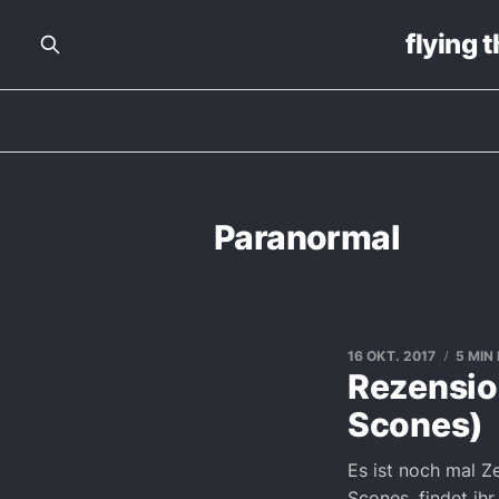
flying 
Paranormal
16 OKT. 2017
5 MIN
Rezension
Scones)
Es ist noch mal Z
Scones, findet ih