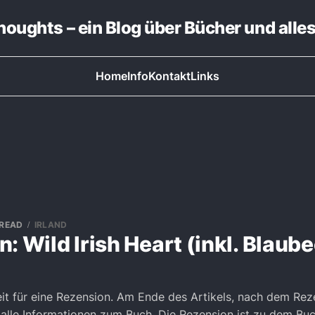
thoughts – ein Blog über Bücher und alle
Home
Info
Kontakt
Links
 READ
IRLAND
: Wild Irish Heart (inkl. Blaube
eit für eine Rezension. Am Ende des Artikels, nach dem Reze
r alle Informationen zum Buch. Die Rezension ist zu dem Buc 