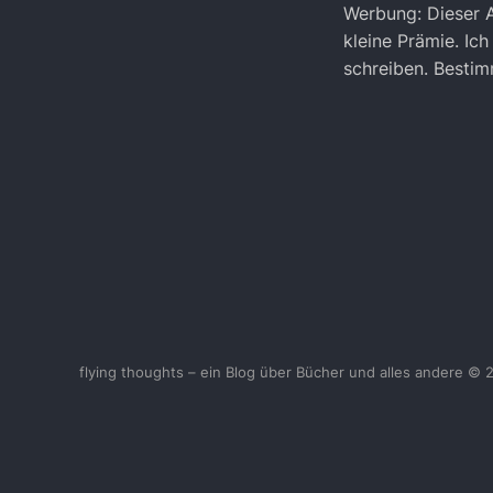
Werbung: Dieser Ar
kleine Prämie. Ic
schreiben. Bestim
flying thoughts – ein Blog über Bücher und alles andere © 
<
UberBlogr Webring
>