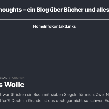
thoughts – ein Blog über Bücher und alle
Home
Info
Kontakt
Links
 READ
AACHEN
s Wolle
it war Stricken ein Buch mit sieben Siegeln für mich. Zwei N
ffen?! Doch im Grunde ist das doch gar nicht so schwer. E