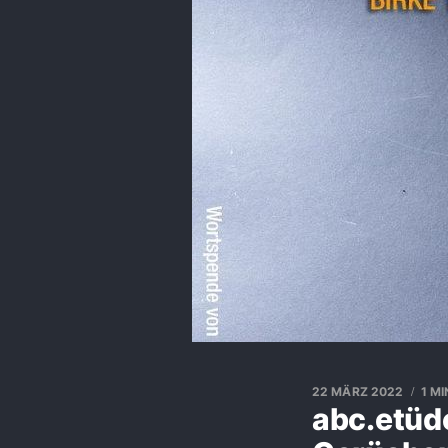
22 MÄRZ 2022
1 M
abc.etüde