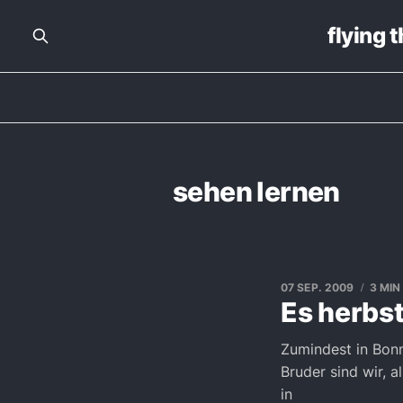
flying 
sehen lernen
07 SEP. 2009
3 MIN
Es herbst
Zumindest in Bon
Bruder sind wir, a
in