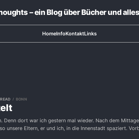
thoughts – ein Blog über Bücher und alle
Home
Info
Kontakt
Links
 READ
BONN
elt
n. Denn dort war ich gestern mal wieder. Nach dem Mittag
lso unsere Eltern, er und ich, in die Innenstadt spaziert. Vo