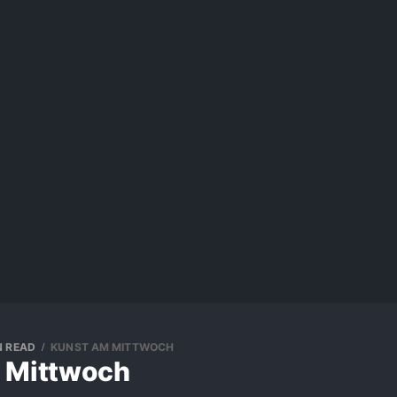
N READ
KUNST AM MITTWOCH
 Mittwoch