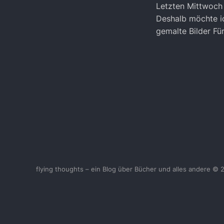
Letzten Mittwoch 
Deshalb möchte ic
gemalte Bilder Fü
flying thoughts – ein Blog über Bücher und alles andere © 
<
UberBlogr Webring
>