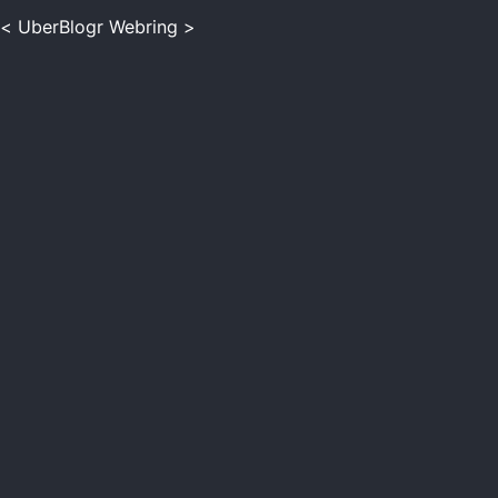
<
UberBlogr Webring
>