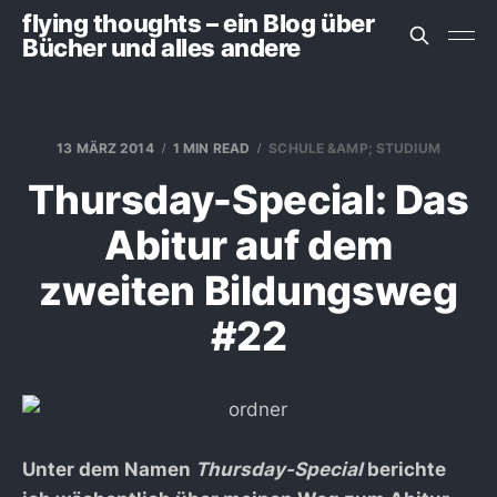
flying thoughts – ein Blog über
Bücher und alles andere
13 MÄRZ 2014
1 MIN READ
SCHULE &AMP; STUDIUM
Thursday-Special: Das
Abitur auf dem
zweiten Bildungsweg
#22
Unter dem Namen
Thursday-Special
berichte