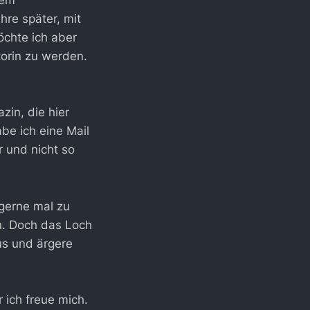
nem
hre später, mit
öchte ich aber
orin zu werden.
zin, die hier
be ich eine Mail
r und nicht so
 gerne mal zu
en. Doch das Loch
us und ärgere
r ich freue mich.