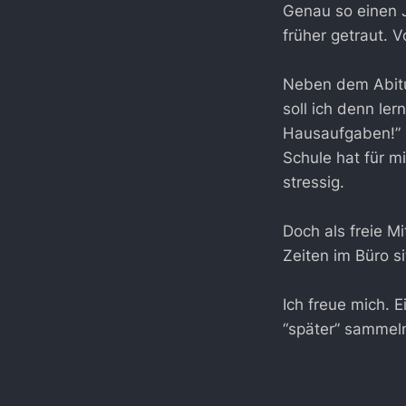
Genau so einen J
früher getraut. V
Neben dem Abitur
soll ich denn le
Hausaufgaben!” P
Schule hat für mi
stressig.
Doch als freie M
Zeiten im Büro s
Ich freue mich. E
“später” sammel