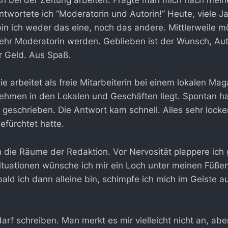
ich bei der Zeitung arbeiten. Fragte man mich nach mei
twortete ich “Moderatorin und Autorin!” Heute, viele Ja
bin ich weder das eine, noch das andere. Mittlerweile m
ehr Moderatorin werden. Geblieben ist der Wunsch, Aut
r Geld. Aus Spaß.
ie arbeitet als freie Mitarbeiterin bei einem lokalen Maga
ehmen in den Lokalen und Geschäften liegt. Spontan ha
 geschrieben. Die Antwort kam schnell. Alles sehr locke
befürchtet hatte.
h die Räume der Redaktion. Vor Nervosität plappere ich
 Situationen wünsche ich mir ein Loch unter meinen Füß
ald ich dann alleine bin, schimpfe ich mich im Geiste a
 darf schreiben. Man merkt es mir vielleicht nicht an, abe