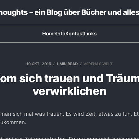
thoughts – ein Blog über Bücher und alle
Home
Info
Kontakt
Links
10 OKT. 2015
1 MIN READ
VERENAS WELT
om sich trauen und Träu
verwirklichen
 man sich mal was trauen. Es wird Zeit, etwas zu tun. E
szukommen.