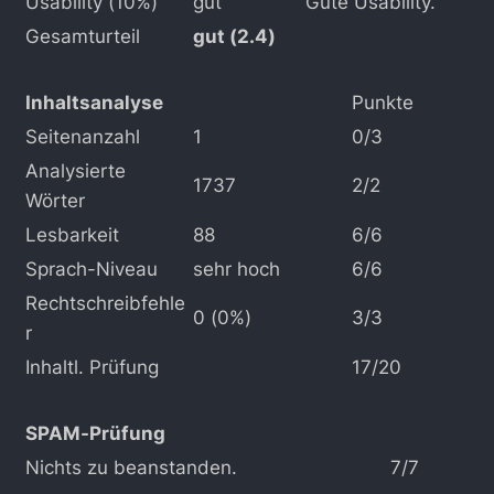
Usability (10%)
gut
Gute Usability.
Gesamturteil
gut (2.4)
Inhaltsanalyse
Punkte
Seitenanzahl
1
0/3
Analysierte
1737
2/2
Wörter
Lesbarkeit
88
6/6
Sprach-Niveau
sehr hoch
6/6
Rechtschreibfehle
0 (0%)
3/3
r
Inhaltl. Prüfung
17/20
SPAM-Prüfung
Nichts zu beanstanden.
7/7