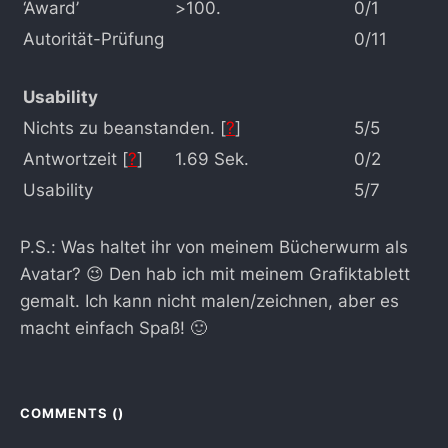
‘Award’
>100.
0/1
Autorität-Prüfung
0/11
Usability
Nichts zu beanstanden. [
?
]
5/5
Antwortzeit [
?
]
1.69 Sek.
0/2
Usability
5/7
P.S.: Was haltet ihr von meinem Bücherwurm als
Avatar? 😉 Den hab ich mit meinem Grafiktablett
gemalt. Ich kann nicht malen/zeichnen, aber es
macht einfach Spaß! 🙂
COMMENTS (
)