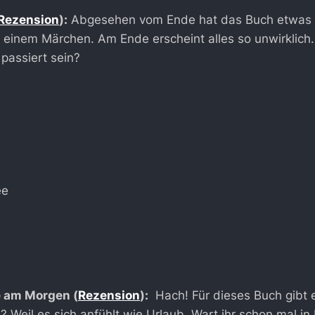
Rezension
):
Abgesehen vom Ende hat das Buch etwas 
 einem Märchen. Am Ende erscheint alles so unwirklich
 passiert sein?
e am Morgen (
Rezension
):
Hach! Für dieses Buch gibt 
? Weil es sich anfühlt wie Urlaub. Wart ihr schon mal 