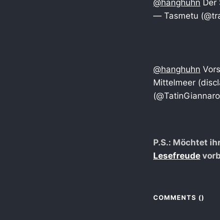
@hanghuhn
Der 
— Tasmetu (@tra
@hanghuhn
Vors
Mittelmeer (disc
(@TatinGiannar
P.S.: Möchtet i
Lesefreude
vorb
COMMENTS (
)