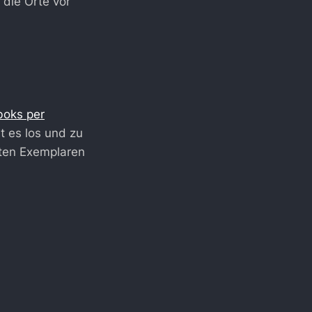
 die Orte vor
boks per
 es los und zu
erten Exemplaren