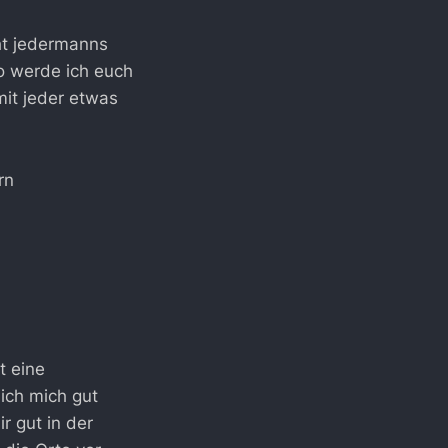
cht jedermanns
o werde ich euch
mit jeder etwas
rn
t eine
ich mich gut
r gut in der