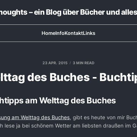
thoughts – ein Blog über Bücher und alle
Home
Info
Kontakt
Links
23 APR. 2015
3 MIN READ
ttag des Buches - Bucht
htipps am Welttag des Buches
osung am Welttag des Buches
, gibt es heute von mir Bu
Ich lese ja bei schönem Wetter am liebsten draußen im G