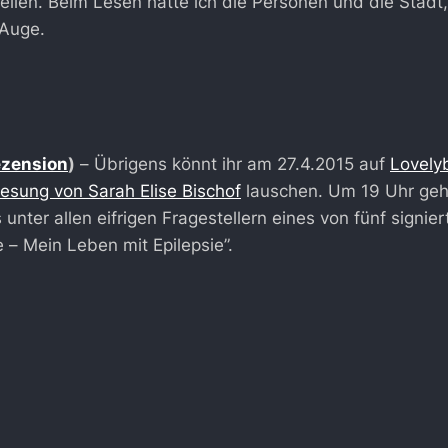
tellen. Beim Lesen hatte ich die Personen und die Stadt,
Auge.
zension
)
– Übrigens könnt ihr am 27.4.2015 auf
Lovely
esung von Sarah Elise Bischof
lauschen. Um 19 Uhr geht
 unter allen eifrigen Fragestellern eines von fünf signi
 – Mein Leben mit Epilepsie”.