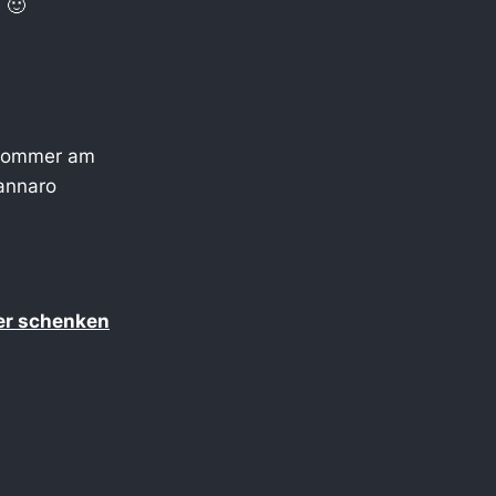
 🙂
n Sommer am
iannaro
er schenken