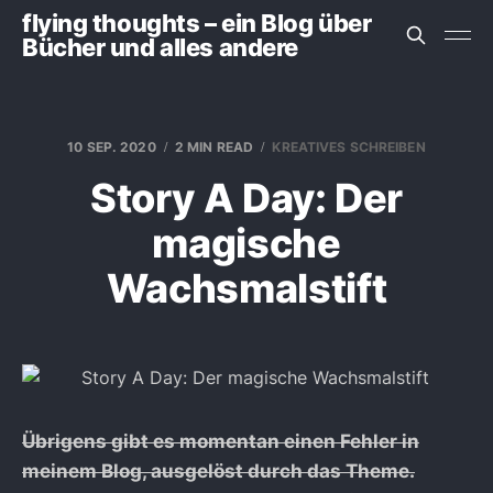
flying thoughts – ein Blog über
Bücher und alles andere
10 SEP. 2020
2 MIN READ
KREATIVES SCHREIBEN
Story A Day: Der
magische
Wachsmalstift
Übrigens gibt es momentan einen Fehler in
meinem Blog, ausgelöst durch das Theme.