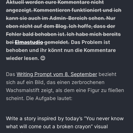
Aktuell werden eure Kommentare nicht
angezeigt. Kommentieren funktioniert und ich
kann sie auch im Admin-Bereich sehen. Nur
eben nicht auf dem Blog. Ich hoffe, dass der
Fehler bald behoben ist. Ich habe mich bereits
bei
Elmastudio
gemeldet.
Das Problem ist
behoben und ihr könnt nun die Kommentare
wieder lesen. 😊
Das
Writing Prompt vom 8. September
bezieht
sich auf ein Bild, das einen zerbrochenen
Wachsmalstift zeigt, als dem eine Figur zu fließen
scheint. Die Aufgabe lautet:
Write a story inspired by today’s “You never know
what will come out a broken crayon” visual