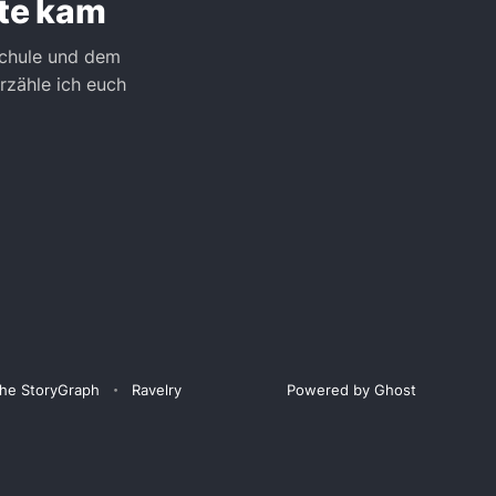
üte kam
Schule und dem
rzähle ich euch
he StoryGraph
Ravelry
Powered by Ghost